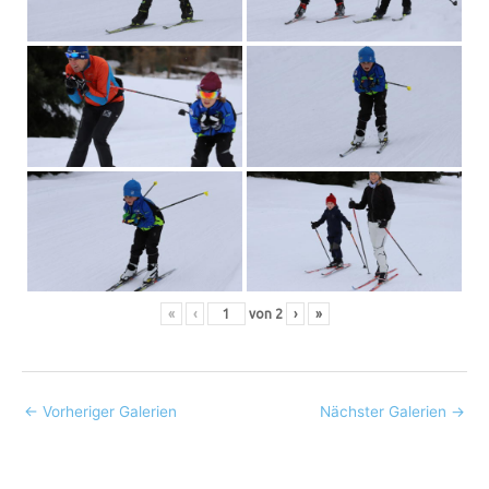
«
‹
von
2
›
»
←
Vorheriger Galerien
Nächster Galerien
→