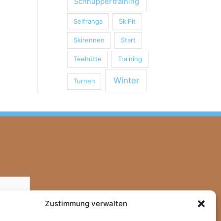
Schnuppertraining
Selfranga
SkiFit
Skirennen
Start
Teehütte
Training
Winter
Turnen
Zustimmung verwalten