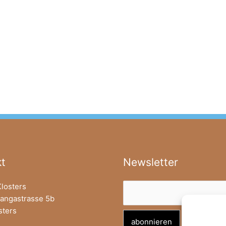
t
Newsletter
Klosters
rangastrasse 5b
sters