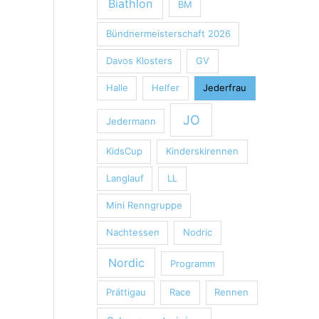
Biathlon
BM
Bündnermeisterschaft 2026
Davos Klosters
GV
Halle
Helfer
Jederfrau
JO
Jedermann
KidsCup
Kinderskirennen
Langlauf
LL
Mini Renngruppe
Nachtessen
Nodric
Nordic
Programm
Prättigau
Race
Rennen