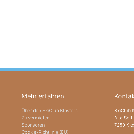
Mehr erfahren
Kontak
Über den SkiClub Klosters
SkiClub 
Zu vermieten
Alte Self
Sponsoren
7250 Klo
Cookie-Richtlinie (EU)