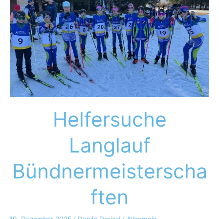
Helfersuche
Langlauf
Bündnermeisterscha
ften
19. Dezember 2025
/
Danilo Dorizzi
/
Allgemein