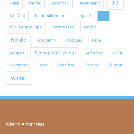
JO
Halle
Helfer
Jederfrau
Jedermann
KidsCup
Kinderskirennen
Langlauf
LL
Mini Renngruppe
Nachtessen
Nodric
Nordic
Programm
Prättigau
Race
Schnuppertraining
Rennen
Selfranga
SkiFit
Skirennen
Start
Teehütte
Training
Turnen
Winter
Mehr erfahren